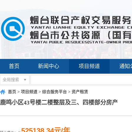
首页
新闻中心
项目频道
通知
全局搜索
首页
>
项目频道
>
综合服务平台
>
资产租赁
鹿鸣小区43号楼二楼整层及三、四楼部分房产
525138.34元/年