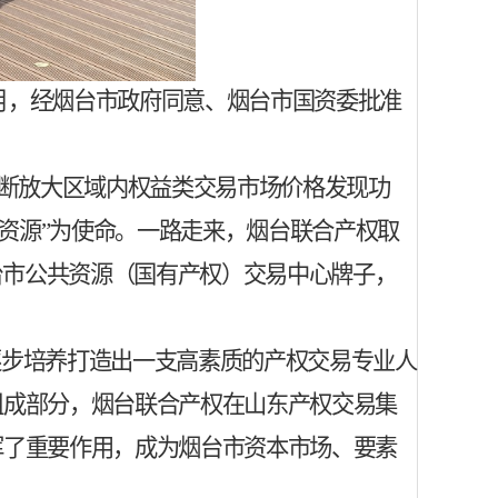
月
，
经烟台市政府同意、烟台市国资委批准
断放大区域内权益类交易市场价格发现功
资源”为使命。
一路走来，烟台联合产权取
烟台市公共资源（国有产权）交易中心牌子，
逐步培养打造出一支高素质的产权交易专业人
组成部分，
烟台联合产权
在
山东产权交易集
挥了重要作用，成为
烟台市
资本市场、要素