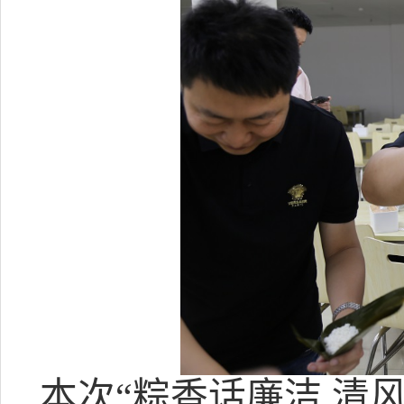
本次
“粽香话廉洁 清