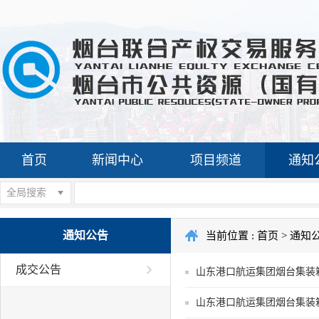
首页
新闻中心
项目频道
通知
全局搜索
通知公告
当前位置 :
首页
>
通知
成交公告
山东港口航运集团烟台集装
山东港口航运集团烟台集装