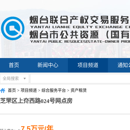
首页
新闻中心
项目频道
通知
全局搜索
首页
>
项目频道
>
综合服务平台
>
资产租赁
芝罘区上夼西路024号网点房
7.5万元/年