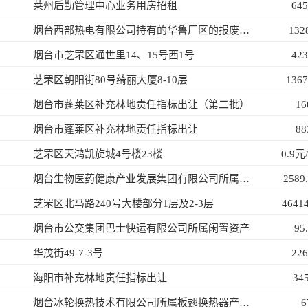
莱州后勤管理中心业务用房招租
64
烟台西部热电有限公司持有的华鲁厂区的报废资产
132
烟台市芝罘区通世里14、15号西1号
42
芝罘区朝阳街80号绮丽大厦8-10层
136
烟台市蓬莱区补充林地责任指标出让（第二批）
16
烟台市蓬莱区补充林地责任指标出让
88
芝罘区天鸿凯旋城4号楼23楼
0.9
烟台生物医药健康产业发展集团有限公司所属中冶沁海云墅70号、76号房产
2589
芝罘区北马路240号大楼部分1层及2-3层
4641
烟台市公交集团巴士快运有限公司所属闲置资产
95
华茂街49-7-3号
22
海阳市补充林地责任指标出让
34
烟台冰轮换热技术有限公司所属板翅换热器产品生产设备